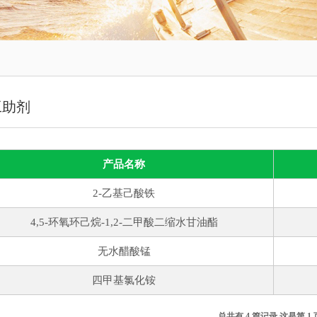
工助剂
产品名称
2-乙基己酸铁
4,5-环氧环己烷-1,2-二甲酸二缩水甘油酯
无水醋酸锰
四甲基氯化铵
总共有 4 篇记录 这是第 1 